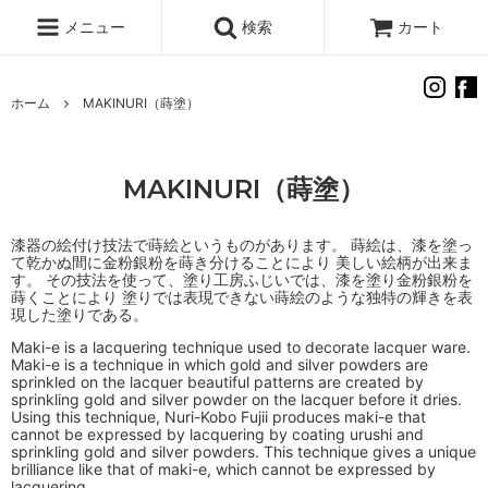
メニュー
検索
カート
ホーム
MAKINURI（蒔塗）
MAKINURI（蒔塗）
漆器の絵付け技法で蒔絵というものがあります。 蒔絵は、漆を塗っ
て乾かぬ間に金粉銀粉を蒔き分けることにより 美しい絵柄が出来ま
す。 その技法を使って、塗り工房ふじいでは、漆を塗り金粉銀粉を
蒔くことにより 塗りでは表現できない蒔絵のような独特の輝きを表
現した塗りである。
Maki-e is a lacquering technique used to decorate lacquer ware.
Maki-e is a technique in which gold and silver powders are
sprinkled on the lacquer beautiful patterns are created by
sprinkling gold and silver powder on the lacquer before it dries.
Using this technique, Nuri-Kobo Fujii produces maki-e that
cannot be expressed by lacquering by coating urushi and
sprinkling gold and silver powders. This technique gives a unique
brilliance like that of maki-e, which cannot be expressed by
lacquering.