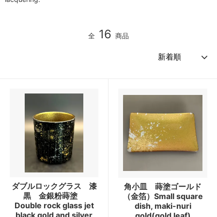
16
全
商品
ダブルロックグラス 漆
角小皿 蒔塗ゴールド
黒 金銀粉蒔塗
（金箔）Small square
Double rock glass jet
dish, maki-nuri
black gold and silver
gold(gold leaf)