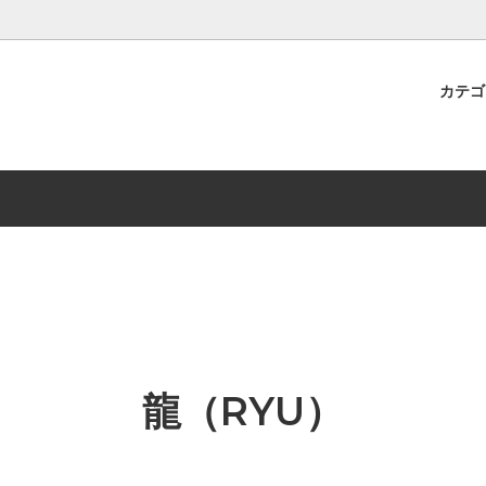
カテ
I（古代）
PERLA（ぺルラ）
板プレート
JI（梨地）
椀
METAL（メタル）
デキャンタ・徳利・片口
PAGNE（シャンパン）
グラス
RANSHI（乱糸）
ロックグラス
Series（木製製品）
切子（箔舞）
ビールグラス
セラミック
・ボールペン
雑貨
カフェオレボウル
 デザイン
一点物
カップ＆ソーサー
龍（RYU）
グラス
すし下駄