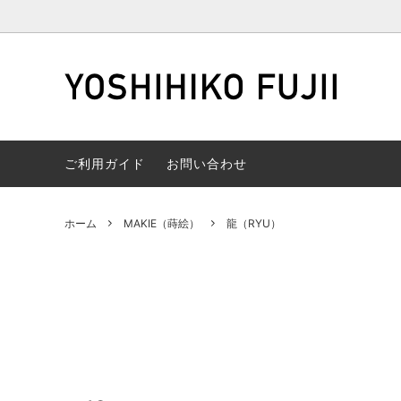
MAJO（マジョ）
丸皿
食器のお取り扱いについて
KODA
角皿
ご利用ガイド
お問い合わせ
GRADATION（グラデーション）
小皿
NASHI
小鉢・
TAME（タメ）
シャンパングラス
CHAM
日本酒
ホーム
MAKIE（蒔絵）
龍（RYU）
MAKINURI（蒔塗）
グラス・カップ
Wood 
弁当箱
棕櫚箒
お箸
漆塗り
万年筆
箔貼り
茶杓
金継ぎ
丸深皿
陶磁器
カット